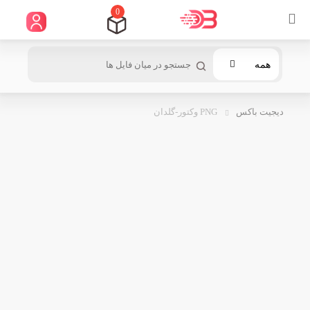
0
همه
دیجیت باکس
PNG وکتور-گلدان