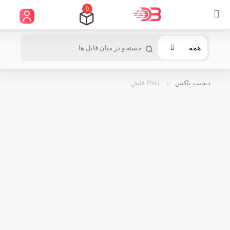
0
همه
دیجیت باکس
PNG فلش