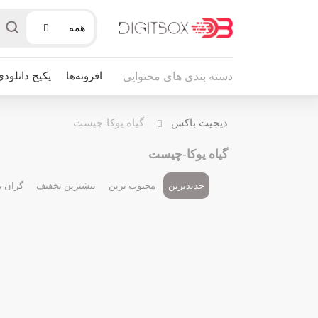
همه
افزونه‌ها
پکیج دانلودی
دسته بندی های محتوایی
دیجیت باکس
گیاه یوکا-چیست
گیاه یوکا-چیست
جدیدترین
محبوب ترین
بیشترین تخفیف
گران ت