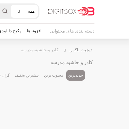
همه
افزونه‌ها
پکیج دانلودی
دسته بندی های محتوایی
دیجیت باکس
کادر و-حاشیه-مدرسه
کادر و-حاشیه-مدرسه
جدیدترین
محبوب ترین
بیشترین تخفیف
گران ت