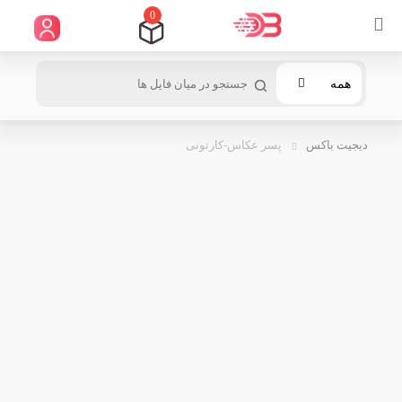
0
همه
دیجیت باکس
پسر عکاس-کارتونی