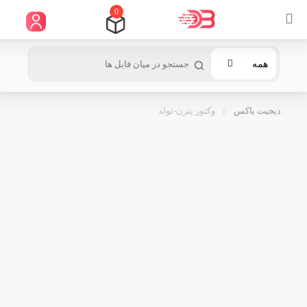
0
همه
دیجیت باکس
وکتور پترن-تولد