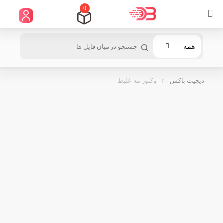
0
همه
دیجیت باکس
وکتور مه-غلیظ