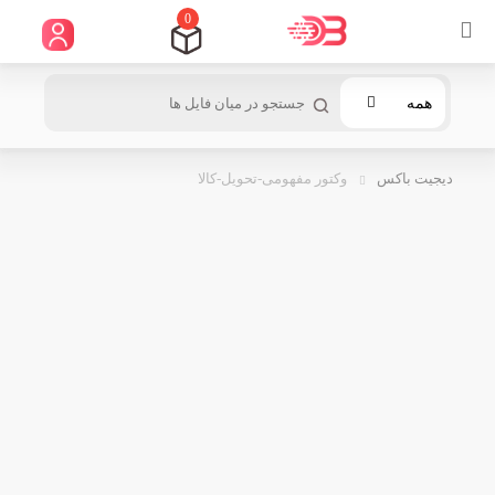
0
همه
دیجیت باکس
وکتور مفهومی-تحویل-کالا