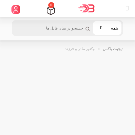
0
همه
دیجیت باکس
وکتور مادر-و-فرزند