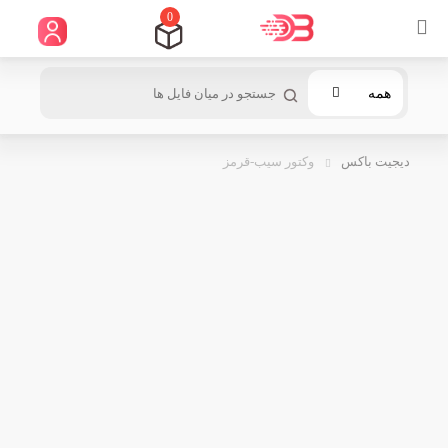
0
همه
دیجیت باکس
وکتور سیب-قرمز