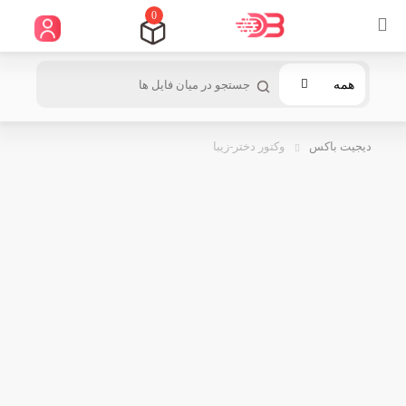
0
همه
دیجیت باکس
وکتور دختر-زیبا