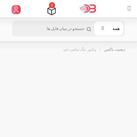
0
همه
دیجیت باکس
وکتور تنگ-ماهی-عید