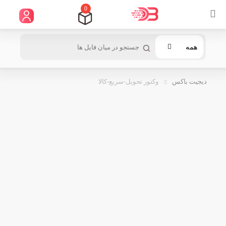
0
همه
دیجیت باکس
وکتور تحویل-سریع-کالا