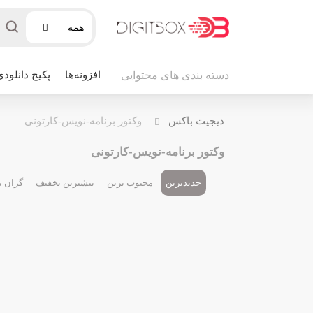
همه
افزونه‌ها
پکیج دانلودی
دسته بندی های محتوایی
دیجیت باکس
وکتور برنامه-نویس-کارتونی
وکتور برنامه-نویس-کارتونی
جدیدترین
محبوب ترین
بیشترین تخفیف
گران ت