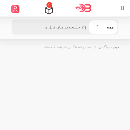
0
همه
دیجیت باکس
مجموعه عکس-شیشه-شکسته