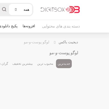
همه
افزونه‌ها
پکیج دانلودی
دسته بندی های محتوایی
دیجیت باکس
لوگو پوست-و-مو
لوگو پوست-و-مو
جدیدترین
محبوب ترین
بیشترین تخفیف
گران ت