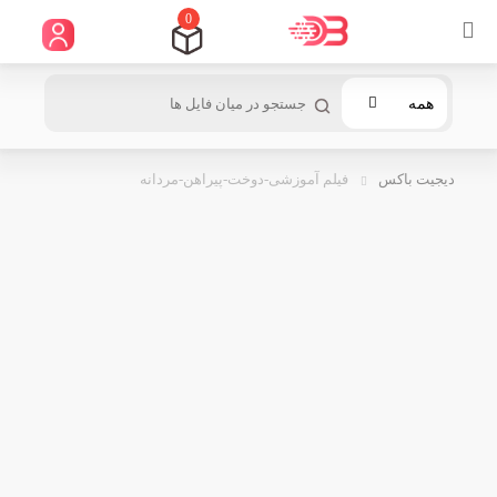
0
همه
دیجیت باکس
فیلم آموزشی-دوخت-پیراهن-مردانه