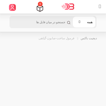
0
همه
دیجیت باکس
فرمول ساخت-صابون-گیاهی