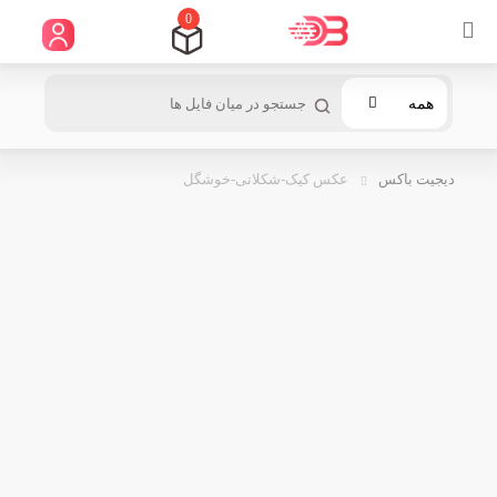
0
همه
دیجیت باکس
عکس کیک-شکلاتی-خوشگل