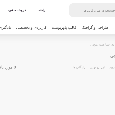
راهنما
فروشنده شوید
طراحی و گرافیک
قالب پاورپوینت
کاربردی و تخصصی
یادگیری
ه-به-ساعت-مچی
چی
0 مورد یافت شده
رین
ارزان ترین
رایگان ها