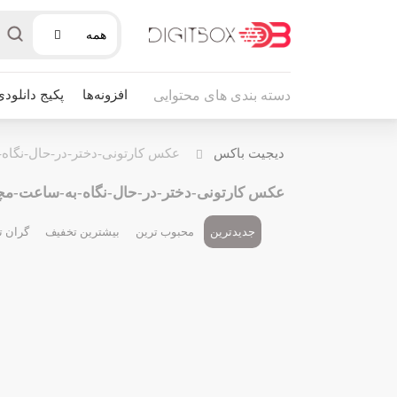
همه
افزونه‌ها
پکیج دانلودی
دسته بندی های محتوایی
دیجیت باکس
عکس کارتونی-دختر-در-حال-نگا
عکس کارتونی-دختر-در-حال-نگاه-به-ساعت-م
جدیدترین
محبوب ترین
بیشترین تخفیف
گران ت