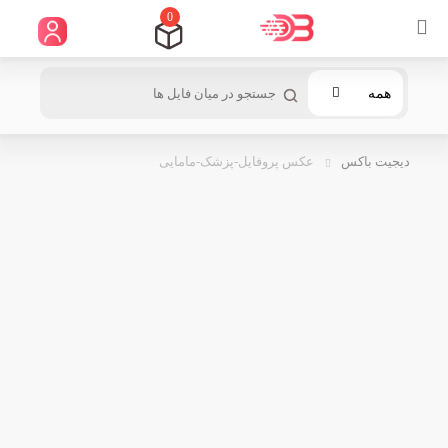
0
همه
دیجیت باکس
عکس پروفایل-پزشک-مامایی