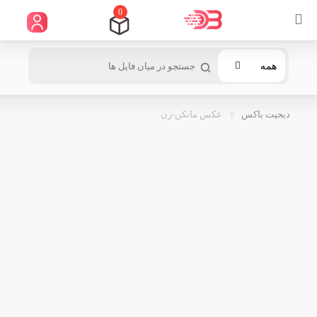
0
همه
دیجیت باکس
عکس مانکن-زن