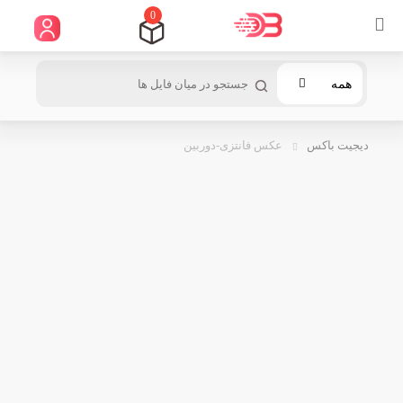
0
همه
دیجیت باکس
عکس فانتزی-دوربین