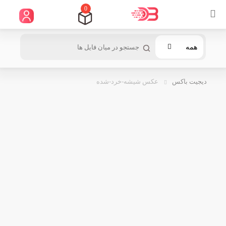
0
همه
دیجیت باکس
عکس شیشه-خرد-شده