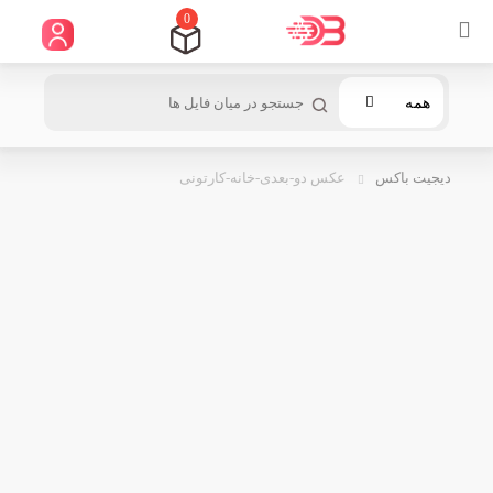
0
همه
دیجیت باکس
عکس دو-بعدی-خانه-کارتونی