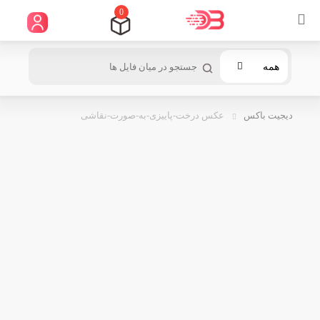
0
همه
دیجیت باکس
عکس درخت-پاییزی-به-صورت-نقاشی