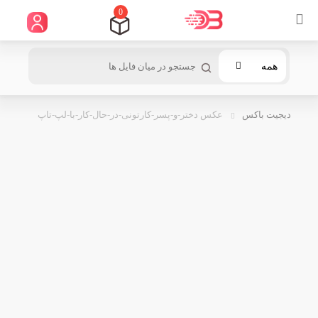
0
همه
دیجیت باکس
عکس دختر-و-پسر-کارتونی-در-حال-کار-با-لپ-تاپ