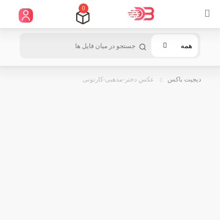
0
همه
دیجیت باکس
عکس دختر-مذهبی-کارتونی