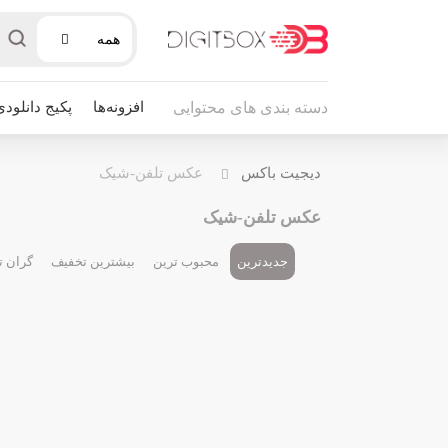
همه
افزونه‌ها
پکیج دانلودی
دسته بندی های محتوایی
دیجیت باکس
عکس تلفن-شیک
عکس تلفن-شیک
جدیدترین
محبوب ترین
بیشترین تخفیف
گران ت