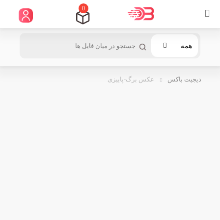
0
همه
دیجیت باکس
عکس برگ-پاییزی