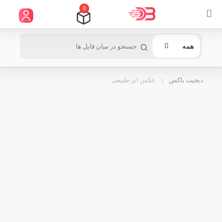
0
همه
دیجیت باکس
عکس ابر-طبیعی