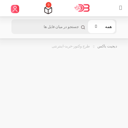
0
همه
دیجیت باکس
طرح وکتور-خرید-اینترنتی