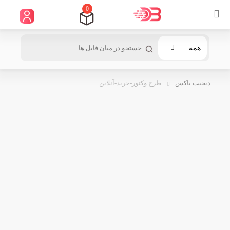
0
همه
دیجیت باکس
طرح وکتور-خرید-آنلاین