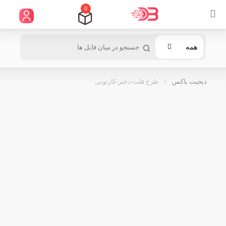
0
همه
دیجیت باکس
طرح فلت-دختر-کارتونی