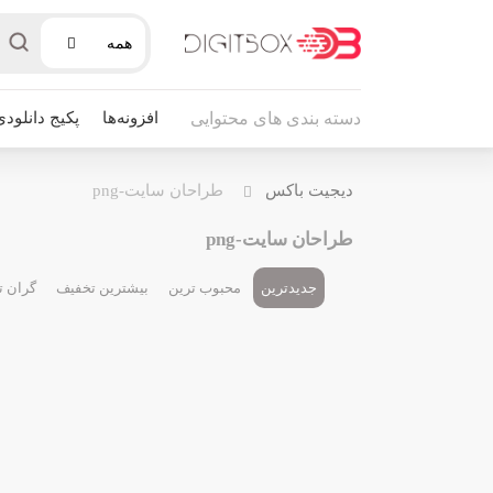
همه
افزونه‌ها
پکیج دانلودی
دسته بندی های محتوایی
دیجیت باکس
طراحان سایت-png
طراحان سایت-png
جدیدترین
محبوب ترین
بیشترین تخفیف
گران ت