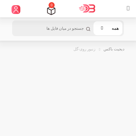
0
همه
دیجیت باکس
زنبور روی-گل