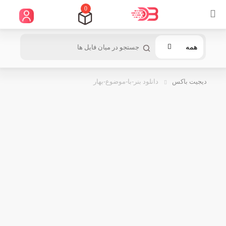
0
همه
دیجیت باکس
دانلود بنر-با-موضوع-بهار