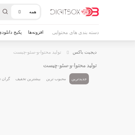
همه
افزونه‌ها
پکیج دانلودی
دسته بندی های محتوایی
دیجیت باکس
تولید محتوا-و-سئو-چیست
تولید محتوا-و-سئو-چیست
جدیدترین
محبوب ترین
بیشترین تخفیف
گران ت