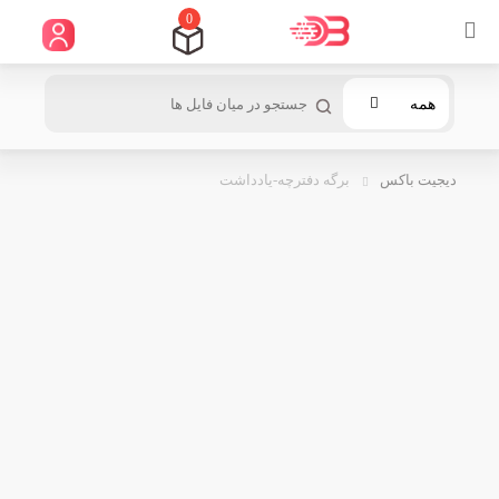
0
همه
دیجیت باکس
برگه دفترچه-یادداشت