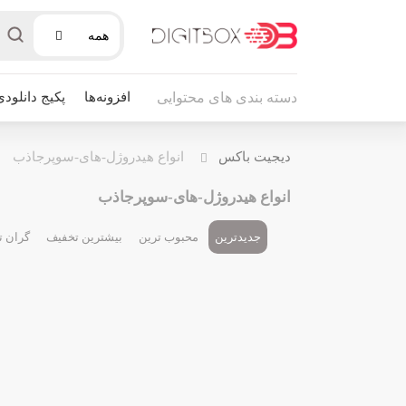
همه
افزونه‌ها
پکیج دانلودی
دسته بندی های محتوایی
دیجیت باکس
انواع هیدروژل-های-سوپرجاذب
انواع هیدروژل-های-سوپرجاذب
جدیدترین
محبوب ترین
بیشترین تخفیف
گران ت