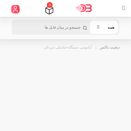
0
همه
دیجیت باکس
آناتومی دستگاه-تناسلی-مردان