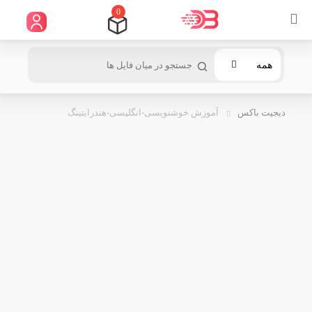
0
همه
دیجیت باکس
آموزش خوشنویسی-انگلیسی-هندرایتینگ