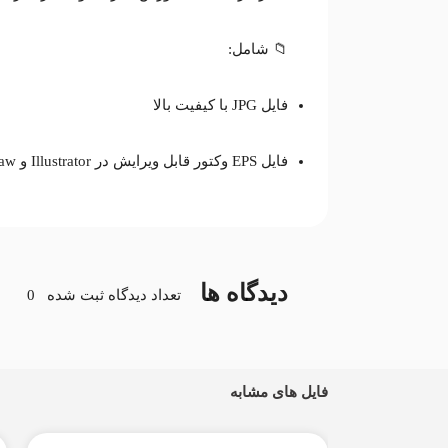
📁 شامل:
فایل JPG با کیفیت بالا
فایل EPS وکتور قابل ویرایش در Illustrator و CorelDraw
دیدگاه ها
تعداد دیدگاه ثبت شده
0
فایل های مشابه