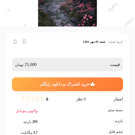
تاریخ انتشار
شنبه 05 مهر 1404
قیمت
25,000
تومان
خرید اشتراک و دانلود رایگان
امتیاز
0
نظر
0
دسته بندی
والپیپر موبایل
بازدید
295
بازدید
حجم فایل
3.7
مگابایت