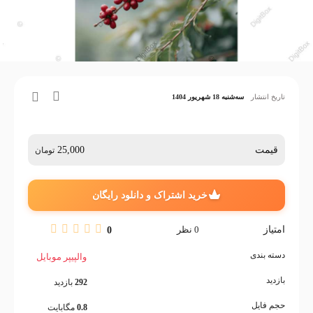
تاریخ انتشار
سه‌شنبه 18 شهریور 1404
قیمت
25,000
تومان
خرید اشتراک و دانلود رایگان
امتیاز
0
نظر
0
دسته بندی
والپیپر موبایل
بازدید
292
بازدید
حجم فایل
0.8
مگابایت