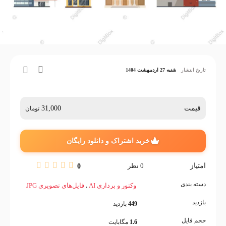
تاریخ انتشار
شنبه 27 اردیبهشت 1404
قیمت
31,000
تومان
خرید اشتراک و دانلود رایگان
امتیاز
0
نظر
0
دسته بندی
,
وکتور و برداری AI
فایل‌های تصویری JPG
بازدید
449
بازدید
حجم فایل
1.6
مگابایت