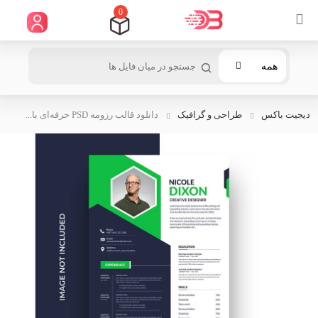
0
همه
دیجیت باکس
طراحی و گرافیک
دانلود قالب رزومه PSD حرفه‌ای با...