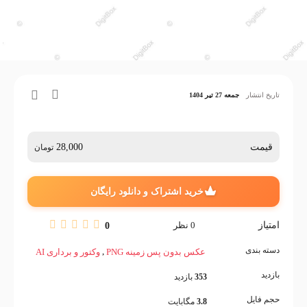
تاریخ انتشار
جمعه 27 تیر 1404
قیمت
28,000
تومان
خرید اشتراک و دانلود رایگان
امتیاز
0
نظر
0
دسته بندی
,
عکس بدون پس زمینه PNG
وکتور و برداری AI
بازدید
353
بازدید
حجم فایل
3.8
مگابایت