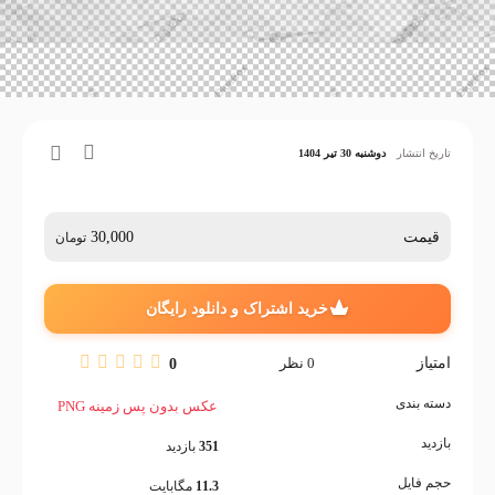
تاریخ انتشار
دوشنبه 30 تیر 1404
قیمت
30,000
تومان
خرید اشتراک و دانلود رایگان
امتیاز
0
نظر
0
دسته بندی
عکس بدون پس زمینه PNG
بازدید
351
بازدید
حجم فایل
11.3
مگابایت