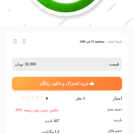
تاریخ انتشار
سه‌شنبه 31 تیر 1404
قیمت
30,000
تومان
خرید اشتراک و دانلود رایگان
امتیاز
0
نظر
0
دسته بندی
عکس بدون پس زمینه PNG
بازدید
427
بازدید
حجم فایل
1.2
مگابایت